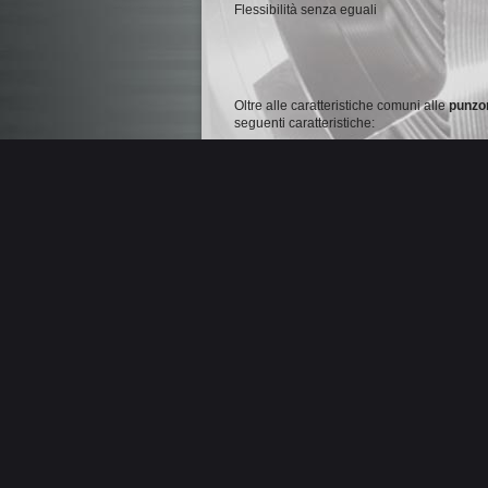
Flessibilità senza eguali
Oltre alle caratteristiche comuni alle
punzo
seguenti caratteristiche:
6
stazioni stazioni D, di cui
3
rotanti 
L’esclusivo disegno della torretta E
momento necessaria potendola variar
Fino 66 Utensili in un’unica configur
6
stazioni di tipo con l’esclusivo sist
Ogni stazione
D
può essere equipag
a 4 – 6 – 10 stazioni
.
Le stazioni B accettano tutti i punzo
appositamente studiati per punzoni d
punzone non è attivo.
Tavoli standard con spazzole (spazz
Posizionamento pinze automatico.
Max. numero di colpi in roditura:
1000
Max. numero di colpi in marcatura:
2
Sistema FLEX:
permette di regolare 
pausa in pressione.
CPS system che permette funzioni speci