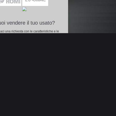
oi vendere il tuo usato?
iaci una richiesta con le caratteristiche e le
o del tuo usato per pubblicarlo nel nostro
alogo on-line.
Proponi il tuo usato »