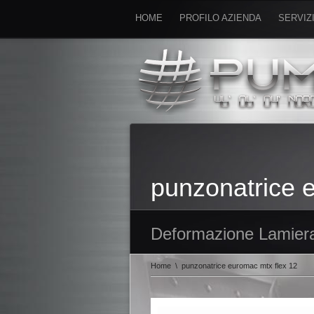
HOME
PROFILO AZIENDA
SERVIZ
punzonatrice 
Deformazione Lamier
Home
\
punzonatrice euromac mtx flex 12