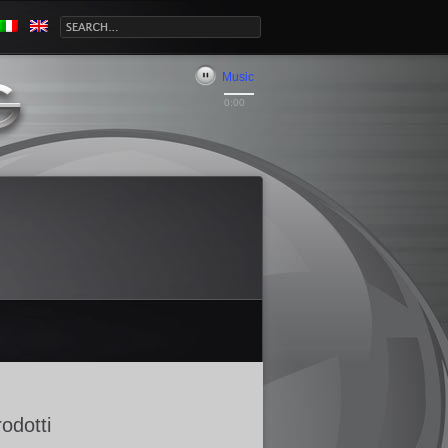
Music
0:00
odotti