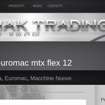
I
PRODOTTI
NEWS
CONTATTI
euromac mtx flex 12
a
,
Euromac
,
Macchine Nuove
Pr