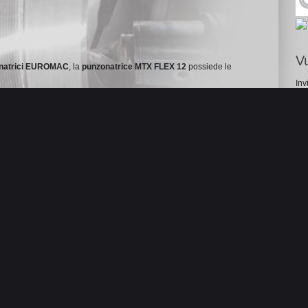
Vu
natrici EUROMAC
, la
punzonatrice MTX FLEX 12
possiede le
Inv
fot
a 360° con incrementi of 0.01° su MTX Autoindex .
cat
UROMAC MTX ti permette di scegliere la configurazione al
e ogni volta che occorre.
azione, fino a 18 utensili indexate in un’unica configurazione
ema di
up-forming
giata con
Monopunzoni a torretta alta
o con
Multitool EUROMAC
ni di dimensione B (o A con l’apposita riduzione), ma sono
i formatura dato che la matrice può essere abbassata quando il
ole + sfere standard su MTX 1000/50).
 colpi/min
.
000 colpi/min
.
per ogni punzone velocità, accelerazione di discesa o/e una
ali di filettatura, roditura, piegatura, formatura, incisione,