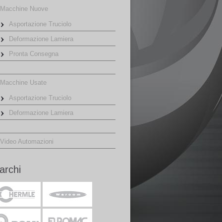
Macchine Nuove
Asportazione Truciolo
Deformazione Lamiera
Pronta Consegna
Macchine Usate
Asportazione Truciolo
Deformazione Lamiera
Video Automazioni
archi